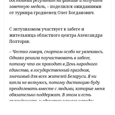
–
Спорт
является неотъемлемой частью нашей жизни.
Он объединяет людей разных возрастов,
поколений и национальностей, в том числе
спортсменов с ограниченными
возможностями. Все вместе мы идём к одной
цели и всегда стараемся показать достойный
результат. Тем самым завоёвываем медали и
прославляем не только себя, но и нашу страну,
любимую и родную Беларусь. Я горжусь тем,