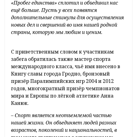
двигаться в будущее. Ведь единство и
сплочённость – залог дружеского отношения
друг к другу, веры в завтрашний день
, –
отметила Зоя Вацлавовна. –
Мы, белорусы,
должны сделать всё возможное, чтобы наша
страна развивалась и процветала. В этот
замечательный день желаю вам крепкого
здоровья, благополучия, бодрости духа,
мирного неба над головой, чтобы сегодняшний
«Пробег единства» сплотил и объединил нас
ещё больше. Пусть у всех появятся
дополнительные стимулы для осуществления
новых дел и свершений во имя нашей родной
страны, которую мы любим и ценим.