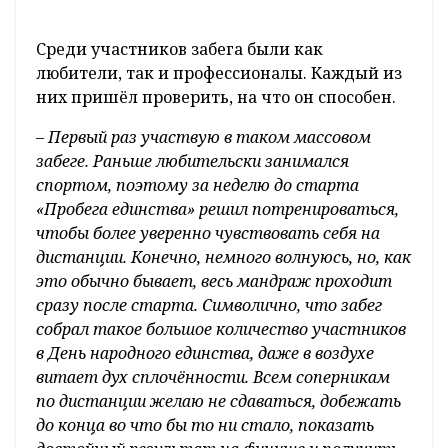
С приветственным словом к участникам
забега обратилась также мастер спорта
международного класса, чьё имя внесено в
Книгу славы города Гродно, бронзовый
призёр Паралимпийских игр 2004 и 2012
годов, многократный призёр чемпионатов
мира и Европы по лёгкой атлетике Анна
Канюк.