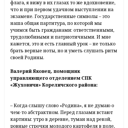
жизни, в которой уважение к прошлому,
гордость за настоящее и вера в будущее
звучат в унисон.
Для учителя нет большей радости, чем
воспитать поколение, которое будет так же
бережно и вдохновенно относиться к своему
гербу, флагу и гимну, как к самому дорогому
произведению искусства.
Когда объясняю ученикам значение герба и
флага, я вижу в их глазах то же вдохновение,
что и при первом удачном выступлении на
экзамене. Государственные символы – это
наша общая партитура, по которой мы
учимся быть гражданами: ответственными,
трудолюбивыми и патриотичными. И мне
кажется, это и есть главный урок – не только
брать верные ноты, но и уметь слушать ритм