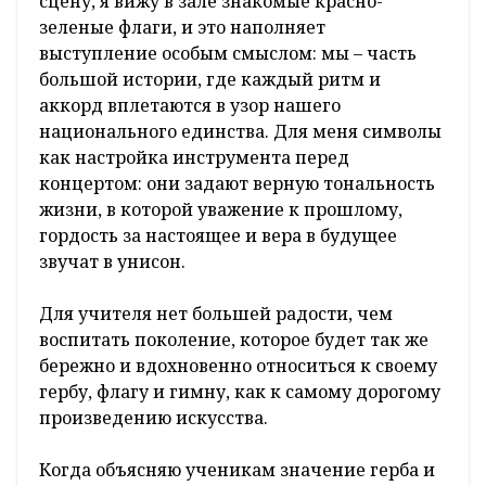
– Государственные символы – живая связь
между поколениями, которую я, как молодой
педагог и музыкант, чувствую особенно
остро. В каждой ноте белорусских
композиторов, в торжественном звучании
гимна, на концертах и праздниках мне
слышится тот самый «священный союз
народов-братьев», о котором поется в
припеве. Лично для меня гимн – это
мощный аккорд, от которого все внутри
отзывается гордостью и теплом. Выходя на
сцену, я вижу в зале знакомые красно-
зеленые флаги, и это наполняет
выступление особым смыслом: мы – часть
большой истории, где каждый ритм и
аккорд вплетаются в узор нашего
национального единства. Для меня символы
как настройка инструмента перед
концертом: они задают верную тональность