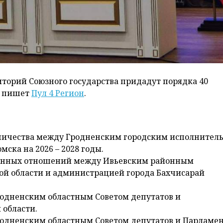
торий Союзного государства придадут порядка 40
, пишет
Пул 4 Регион
.
ничества между Гродненским городским исполнител
ска на 2026 – 2028 годы.
венных отношений между Ивьевским районным
й области и администрацией города Бахчисарай
родненским областным Советом депутатов и
 области.
родненским областным Советом депутатов и Парламе