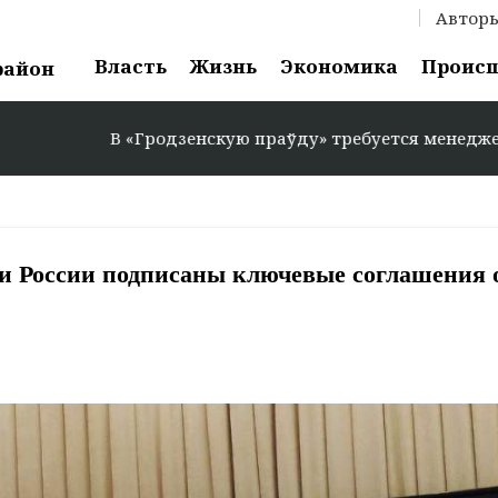
Автор
Власть
Жизнь
Экономика
Проис
район
 «Гродзенскую праўду» требуется менеджер по рекламе: +
 и России подписаны ключевые соглашения 