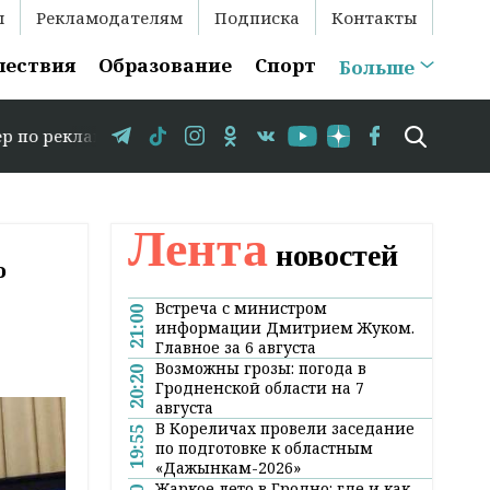
ы
Рекламодателям
Подписка
Контакты
шествия
Образование
Спорт
Больше
375 29 583-35-86 // В Гродно временно закрывается дви
Лента
новостей
о
Встреча с министром
21:00
информации Дмитрием Жуком.
Главное за 6 августа
Возможны грозы: погода в
20:20
Гродненской области на 7
августа
В Кореличах провели заседание
19:55
по подготовке к областным
«Дажынкам-2026»
Жаркое лето в Гродно: где и как