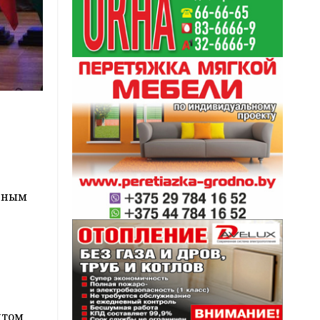
ьным
нтом