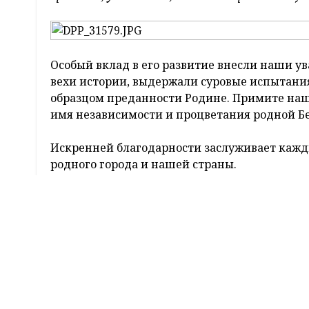
В областном драматическом театре собра
коллективов предприятий, организаций и 