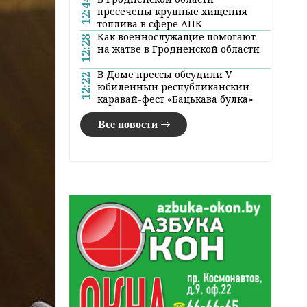
12:44
пресечены крупные хищения
топлива в сфере АПК
Как военнослужащие помогают
12:28
на жатве в Гродненской области
В Доме прессы обсудили V
12:22
юбилейный республиканский
каравай-фест «Бацькава булка»
Все новости