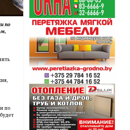
и по
ом,
чить
,
ия,
и по
 будет