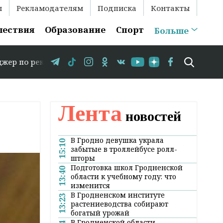
ы
Рекламодателям
Подписка
Контакты
шествия
Образование
Спорт
Больше
кламе: +375 29 583-35-86 // В Гродно временно закрывае
Лента
новостей
В Гродно девушка украла
15:10
забытые в троллейбусе ролл-
шторы
Подготовка школ Гродненской
13:40
области к учебному году: что
изменится
В Гродненском институте
13:23
растениеводства собирают
богатый урожай
В Гродненской области