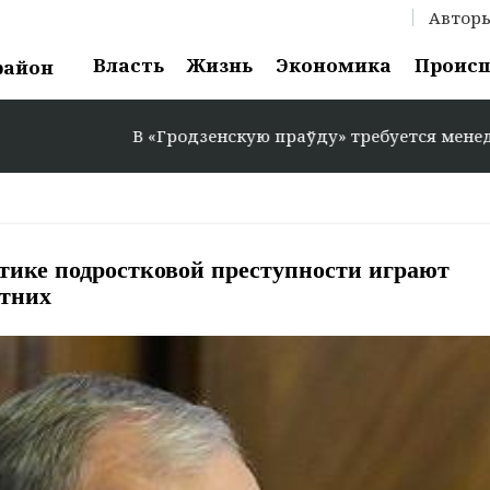
Автор
Власть
Жизнь
Экономика
Проис
район
В «Гродзенскую праўду» требуется менеджер по ре
ике подростковой преступности играют
етних