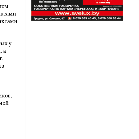
том
ексами
 актами
тых у
, а
т.
ез
иков,
ьной