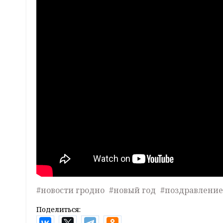
#новости гродно
#новый год
#поздравление
Поделиться: