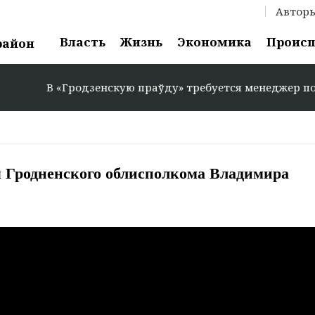
Автор
Власть
Жизнь
Экономика
Проис
район
В «Гродзенскую праўду» требуется менеджер по рекл
я Гродненского облисполкома Владимира