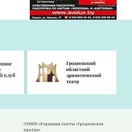
ОУИРП «Рэдакцыя газеты «Гродзенская
праўда»