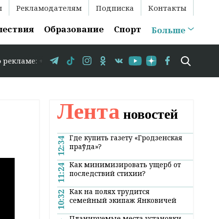
ы
Рекламодателям
Подписка
Контакты
шествия
Образование
Спорт
Больше
аме: +375 29 583-35-86 // В Гродно временно закрываетс
Лента
новостей
Где купить газету «Гродзенская
12:34
праўда»?
Как минимизировать ущерб от
11:24
последствий стихии?
Как на полях трудится
10:32
семейный экипаж Янковичей
Планируемые места установки