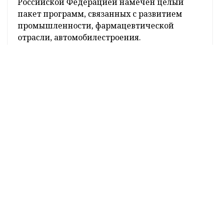
Российской Федерацией намечен целый
пакет программ, связанных с развитием
промышленности, фармацевтической
отрасли, автомобилестроения.
-
Кроме
того, у
нас
улучшается взаимодействие по линии
общественных и гуманитарных связей.
Развивается наше сотрудничество в области
социальных программ. Сегодня мы обсудили и
подписали дорожную карту сотрудничества
Гродненской области с Центральным районом