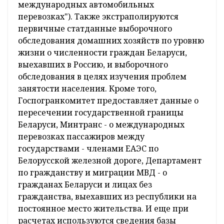
Для расчета используются агрегированные
первичные статистические данные
Госпогранкомитета, Министерства
транспорта и коммуникаций по
утвержденным формам ("Отчет о воздушных
перевозках", "Отчет о численности
иностранных граждан, посетивших
Республику Беларусь, и граждан Республики
Беларусь, выехавших за границу", "Отчет о
международных автомобильных
перевозках"). Также экстраполируются
первичные статданные выборочного
обследования домашних хозяйств по уровню
жизни о численности граждан Беларуси,
выехавших в Россию, и выборочного
обследования в целях изучения проблем
занятости населения. Кроме того,
Госпогранкомитет предоставляет данные о