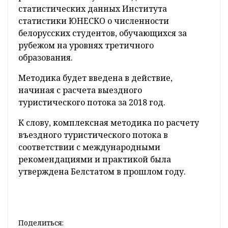
пересечении государственной границы
Беларуси, Минтранс - о международных
перевозках пассажиров между
государствами - членами ЕАЭС по
Белорусской железной дороге, Департамент
по гражданству и миграции МВД - о
гражданах Беларуси и лицах без
гражданства, выехавших из республики на
постоянное место жительства. И еще при
расчетах используются сведения базы
статистических данных Института
статистики ЮНЕСКО о численности
белорусских студентов, обучающихся за
рубежом на уровнях третичного
образования.
Методика будет введена в действие,
начиная с расчета выездного
туристического потока за 2018 год.