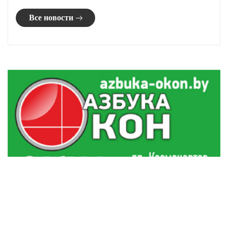
Погода в Гродненской области 8 августа
20:20
В Гродно задержали женщину, укравшую чужой
19:54
кошелек в магазине
Золото боксеров, лидерство «Немана»: обзор
19:41
спортивных событий
Гимназист из Гродно взял серебро на
19:19
Международной олимпиаде по ИИ
Все новости