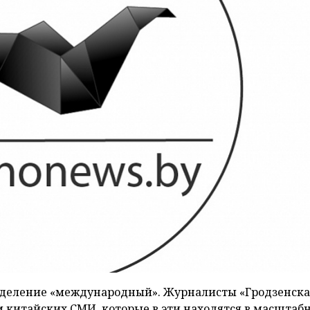
еделение «международный». Журналисты «Гродзенск
 китайских СМИ, которые в эти находятся в масштаб