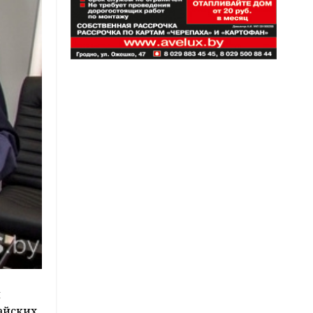
м
айских