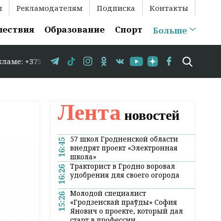
ы
Рекламодателям
Подписка
Контакты
шествия
Образование
Спорт
Больше
3-35-86 // В Гродно временно закрывается движение по у
Лента
новостей
57 школ Гродненской области
16:45
внедрят проект «Электронная
школа»
Тракторист в Гродно воровал
16:26
удобрения для своего огорода
Молодой специалист
15:26
«Гродзенскай праўды» София
Янович о проекте, который дал
старт в профессии