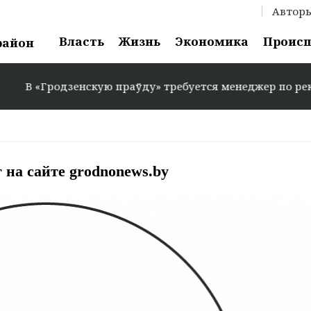
Автор
Власть
Жизнь
Экономика
Проис
район
кую праўду» требуется менеджер по рекламе: +375 29 58
 на сайте grodnonews.by