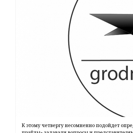
К этому четвергу несомненно подойдет опр
праўды» задавали вопросы и представителям