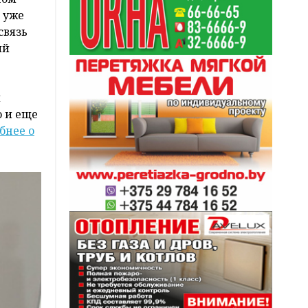
 уже
связь
ый
и
о и еще
бнее о