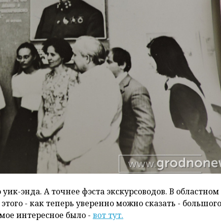
уик-энда. А точнее фэста экскурсоводов. В областном
того - как теперь уверенно можно сказать - большог
амое интересное было -
вот тут.