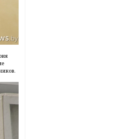
рия
ие
ников.