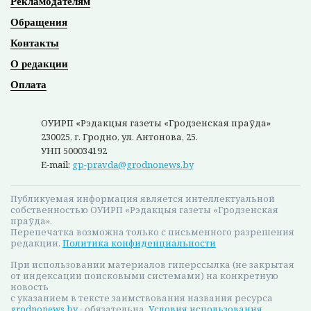
Рекламодателям
Обращения
Контакты
О редакции
Оплата
ОУИРП «Рэдакцыя газеты «Гродзенская праўда»
230025, г. Гродно, ул. Антонова, 25.
УНП 500034192
E-mail:
gp-pravda@grodnonews.by
Публикуемая информация является интеллектуальной
собственностью ОУИРП «Рэдакцыя газеты «Гродзенская
праўда».
Перепечатка возможна только с письменного разрешения
редакции.
Политика конфиденциальности
При использовании материалов гиперссылка (не закрытая
от индексации поисковыми системами) на конкретную
новость
с указанием в тексте заимствования названия ресурса
grodnonews.by
- обязательна.
Условия использования