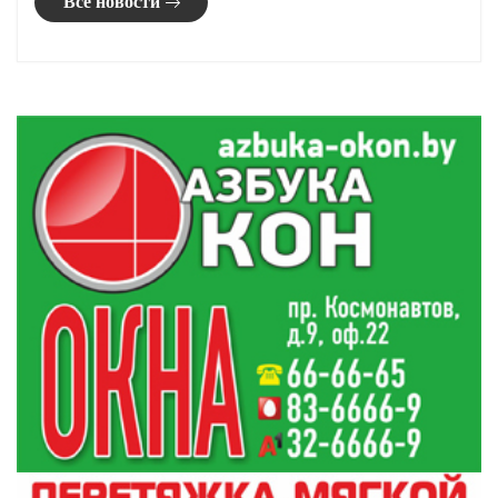
В Кореличах провели заседание по подготовке к
19:55
областным «Дажынкам-2026»
Жаркое лето в Гродно: где и как отдыхают
19:40
горожане
Суверенное общество, нейросети и воспитание
19:25
детей. Министр информации Дмитрий Жук
пообщался с гродненцами
Согласование места под строительство:
19:15
процедура и выгоды по закону
Все новости