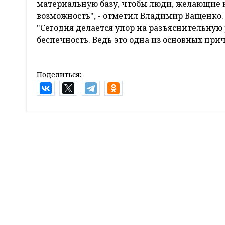
материальную базу, чтобы люди, желающие 
возможность", - отметил Владимир Ващенко.
"Сегодня делается упор на разъяснительную
беспечность. Ведь это одна из основных прич
Поделиться:
Главная
Новости
Спорт
Спорт одним абзацем: баскетбол, в
12:04 17 января 2017
Баскетбол
Поклонники «Гродно-93» с нетерпением жда
Борисфен», надеясь на напряженную бескомп
надежды. Обе встречи давних соперников п