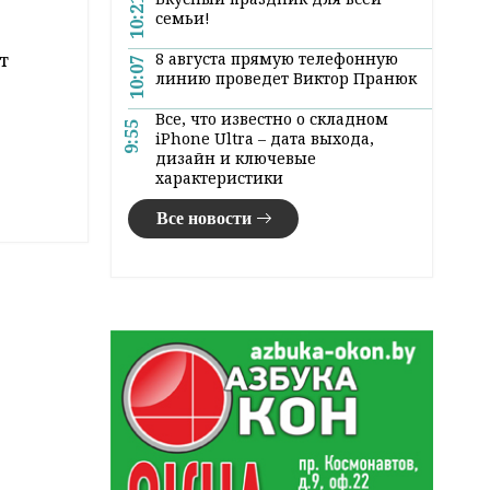
10:21
семьи!
т
8 августа прямую телефонную
10:07
линию проведет Виктор Пранюк
Все, что известно о складном
9:55
iPhone Ultra – дата выхода,
дизайн и ключевые
характеристики
Все новости
Р-
их
ы за