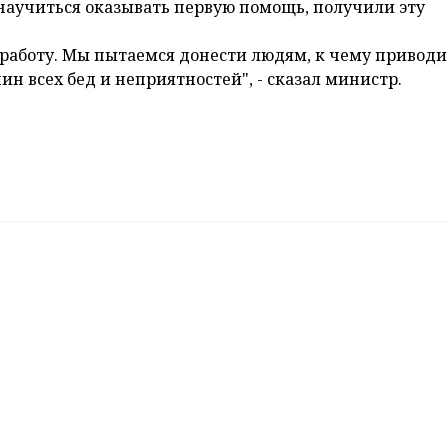
научиться оказывать первую помощь, получили эту
 работу. Мы пытаемся донести людям, к чему приводи
ин всех бед и неприятностей", - сказал министр.
олейбол
ли матчей между командой хозяев и могилевской «ЦО
ромиссную борьбу. Баскетболисты сполна оправдали 
рошли примерно по одинаковому сценарию. Гродненц