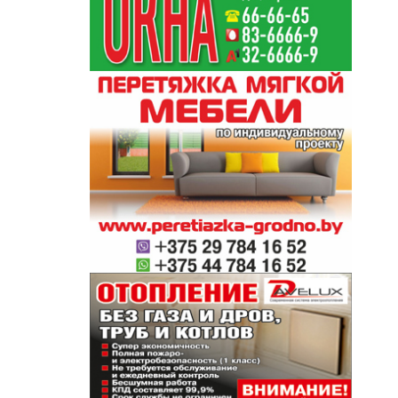
 не
. Да и
торые
93», а
 с 28
енкам в
а
оманды
і-