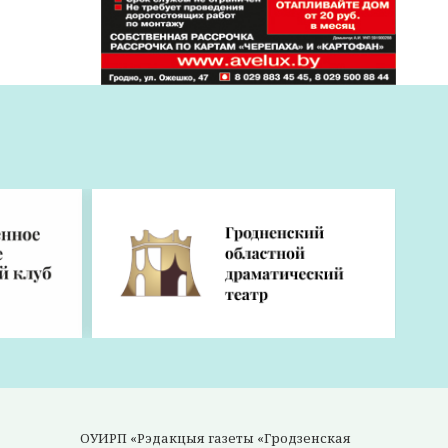
дка
в