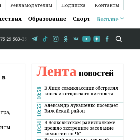
ы
Рекламодателям
Подписка
Контакты
шествия
Образование
Спорт
Больше
 583-35-86 // В Гродно временно закрывается движение п
Лента
новостей
 в
В Лиде семиклассник обстрелял
10:58
киоск из отцовского пистолета
Александр Лукашенко посещает
10:55
Вилейский район
тра,
В Волковысском райисполкоме
10:34
щиты
прошло экстренное заседание
комиссии по ЧС
Вкусный праздник для всей