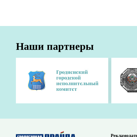
В двух матчах в Бресте с «Западным Бугом» 
«Обухово». Наша команда выиграла со счетом 
турнирной таблице чемпионата страны.
Поделиться:
Наши партнеры