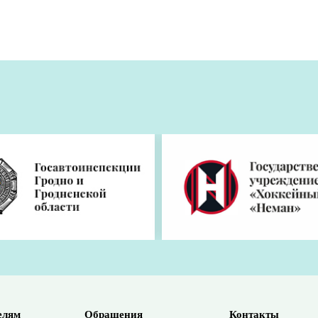
отлично сыграли волейболисты «Легиона» из агрогоро
3:1 и 3:0 и по-прежнему находится на третьем месте 