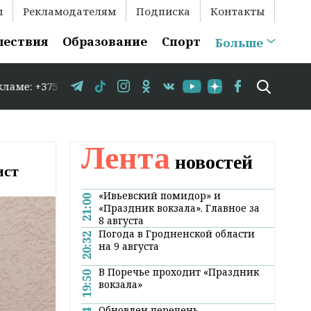
ы
Рекламодателям
Подписка
Контакты
шествия
Образование
Спорт
Больше
75 29 583-35-86 // В Гродно временно закрывается движе
Лента
новостей
ист
«Ивьевский помидор» и
21:00
«Праздник вокзала». Главное за
8 августа
Погода в Гродненской области
20:32
на 9 августа
В Поречье проходит «Праздник
19:50
вокзала»
Обновлен перечень