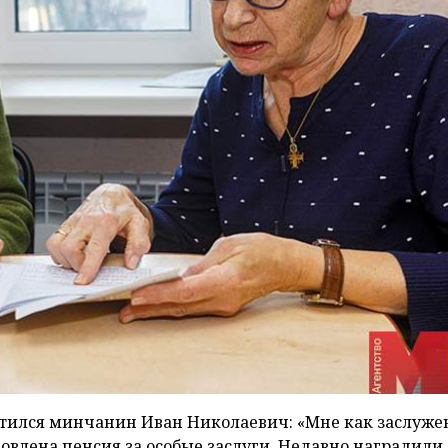
тился минчанин Иван Николаевич: «Мне как заслуж
овлена пенсия за особые заслуги. Недавно наградили