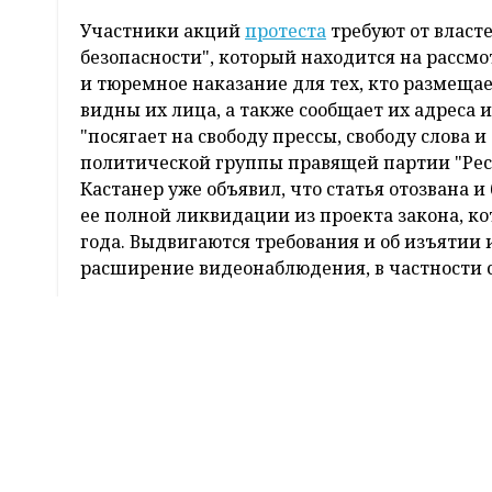
Почти 70 полицейских и жандармов пострада
манифестаций против правительственного за
сообщает
ТАСС
со ссылкой на министра вну
"Оконч
постра
Популярные
новости
Выража
До это