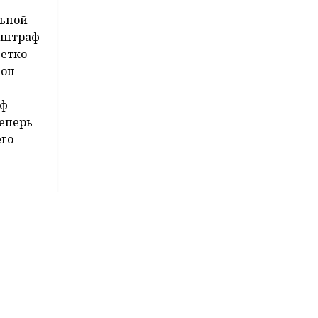
еди
риже.
tter.