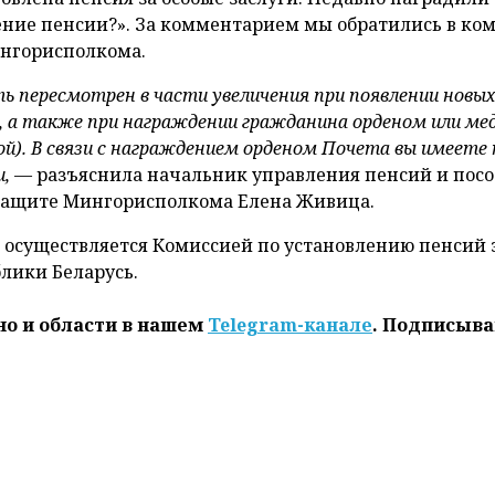
ение пенсии?». За комментарием мы обратились в ко
ингорисполкома.
ь пересмотрен в части увеличения при появлении новы
х, а также при награждении гражданина орденом или ме
ой). В связи с награждением орденом Почета вы имеете 
и,
— разъяснила начальник управления пенсий и пос
й защите Мингорисполкома Елена Живица.
и осуществляется Комиссией по установлению пенсий 
лики Беларусь.
но и области в нашем
Telegram-канале
. Подписыва