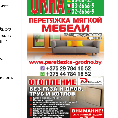
митет
х
далью
право
обий
за
йтесь