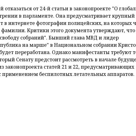
ли 5 декабря во время столкновений с участниками
конопроекта "О глобальной безопасности". Об этом
тренних дел Франции Жеральда Дарманена.
ательные итоги вчерашнего дня: 95 задержанных. Ср
давших 67 полицейских и жандармов, из них 48 -
в Па
ю им свою поддержку", - написал министр в своем Twi
го сообщалось о 64 задержанных на субботних акциях