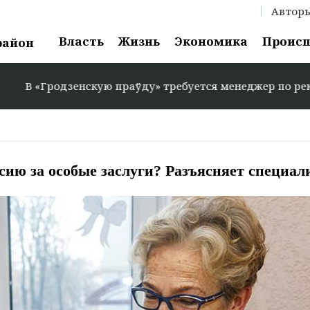
Автор
Власть
Жизнь
Экономика
Проис
район
«Гродзенскую праўду» требуется менеджер по рекламе: +3
ию за особые заслуги? Разъясняет специал