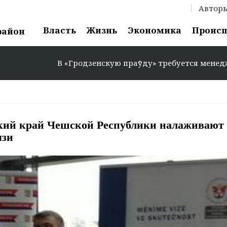
Автор
Власть
Жизнь
Экономика
Проис
район
В «Гродзенскую праўду» требуется менеджер по ре
ский край Чешской Республики налаживают
язи