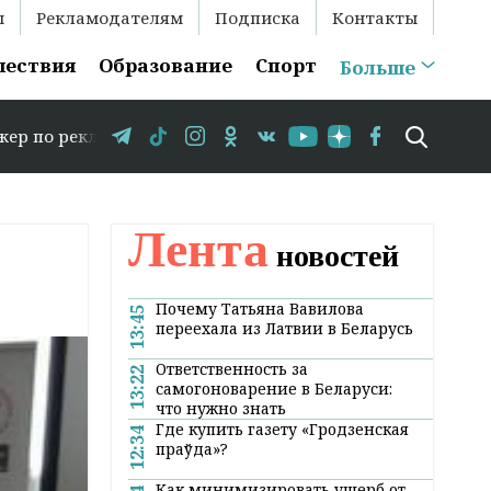
ы
Рекламодателям
Подписка
Контакты
шествия
Образование
Спорт
Больше
кламе: +375 29 583-35-86 // В Гродно временно закрыва
Лента
новостей
Почему Татьяна Вавилова
13:45
переехала из Латвии в Беларусь
Ответственность за
13:22
самогоноварение в Беларуси:
что нужно знать
Где купить газету «Гродзенская
12:34
праўда»?
Как минимизировать ущерб от