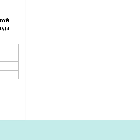
ной
ода