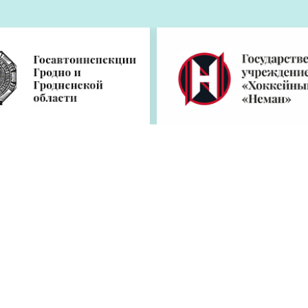
елям
Обращения
Контакты
Оплата
бственностью ОУИРП «Рэдакцыя газеты «Гродзенская праўда».
ия редакции.
Политика конфиденциальности