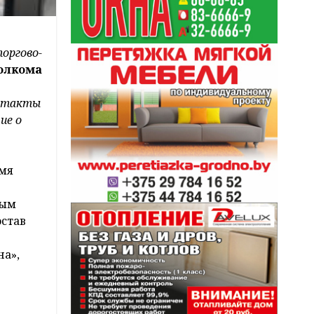
оргово-
олкома
онтакты
ие о
емя
ным
остав
на»,