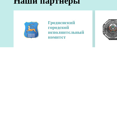
Наши партнеры
Рекламодат
О редакции
Публикуемая информация является интеллектуальной со
Перепечатка возможна только с письменного разрешен