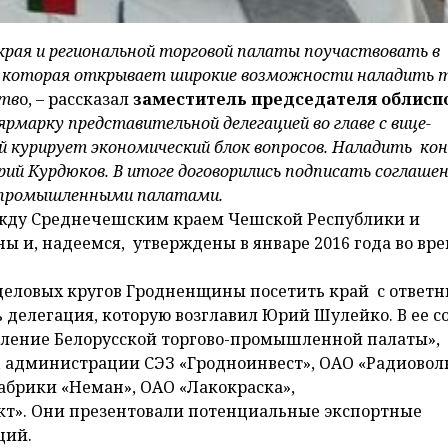
края и региональной торговой палаты поучаствовать в
, которая открывает широкие возможности наладить т
ств
о, – рассказал
заместитель председателя облисп
рмарку представительной делегацией во главе с вице-
й курирует экономический блок вопросов. Наладить к
рий Курдюков. В итоге договорились подписать соглашен
-промышленными палатами.
жду Среднечешским краем Чешской Республики и
ы и, надеемся, утверждены в январе 2016 года во вр
деловых кругов Гродненщины посетить край с ответ
 делегация, которую возглавил Юрий Шулейко. В ее с
ление Белорусской торгово-промышленной палаты»,
, администрации СЭЗ «Гродноинвест», ОАО «Радиовол
абрики «Неман», ОАО «Лакокраска»,
т». Они презентовали потенциальные экспортные
ций.