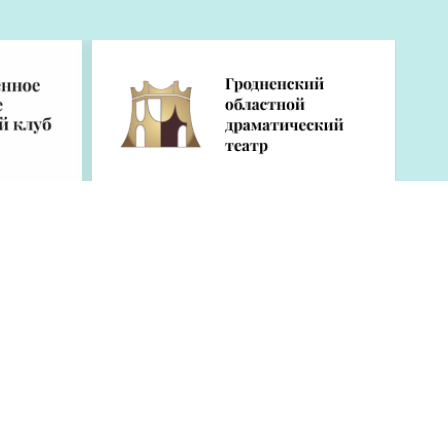
ОУИРП «Рэдакцыя газеты «Гродзенская
праўда»
230025, г. Гродно, ул. Антонова, 25.
УНП 500034192
E-mail:
gp-pravda@grodnonews.by
Мы в
соцсетях: