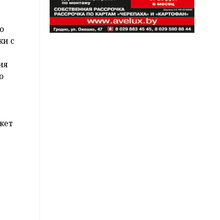
о
жи с
ия
о
жет