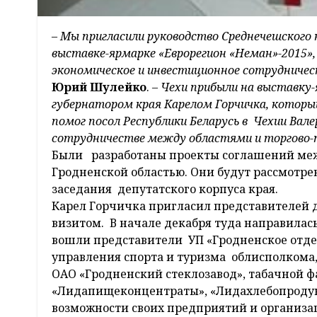
–
Мы пригласили руководство Среднечешского 
выставке-ярмарке «Еврорегион «Неман»-2015»
экономическое и инвестиционное сотрудниче
Юрий Шулейко
. –
Чехи прибыли на выставку-я
губернатором края Карелом Горчичка, которы
помог посол Республики Беларусь в Чехии Вале
сотрудничестве между областями и торгово
Были разработаны проекты соглашений ме
Гродненской областью. Они будут рассмотрен
заседания депутатского корпуса края.
Карел Горчичка пригласил представителей 
визитом. В начале декабря туда направилась
вошли представители УП «Гродненское отде
управления спорта и туризма облисполкома
ОАО «Гродненский стеклозавод», табачной ф
«Лидапищеконцентраты», «Лидахлебопродук
возможности своих предприятий и организа