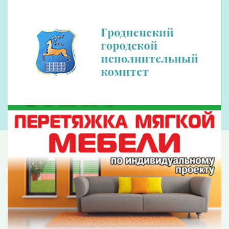
Приглашения побывать на главной елке
Беларуси, которая прошла во Дворце
Республики, получили в том числе и сто
ребят из Гродненщины. Особой чести была
удостоена Настя Ванеева – цимбалистка из
Сморгони. Именно она подарила Президенту
Беларуси новогодний букет.