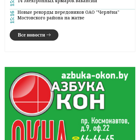
Виктор Пранюк провел прямую телефонную
17:25
линию с жителями региона
«Ивьевский помидор» проходит в томатной
17:04
столице Беларуси
Сколько зарабатывают строители?
16:58
Как садовым товариществам передать
15:54
электросети государству
В Гродненской области в августе запланировано
15:51
14 электронных ярмарок вакансий
Новые рекорды передовиков ОАО "Черлёна"
15:16
Мостовского района на жатве
Все новости