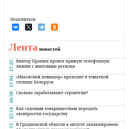
Только в одном Сиднее на яркое действо в
минувшем году потратили около шести
миллионов долларов – эти деньги, считают
люди, можно направить на борьбу с
пламенем. Петицию против салюта
подписали свыше 250 тысяч человек.
Впрочем, в правительстве Австралии
фейерверк считают не просто красивым, но
и имиджевым событием, потому отменять
не собираются.
Поделиться:
Лента
новостей