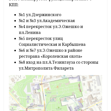
КПП:
№1 ул.Дзержинского
№2 и №3 ул.Академическая
№4 перекресток ул.Э.Ожешко и
пл.Ленина
№5 перекресток улиц
Социалистическая и Карбышева
№6 и №7 ул.Э.Ожешко в районе
ресторана «Королевская охота»
№8 вход на пл.А.Тезингауза со стороны
ул.Митрополита Филарета