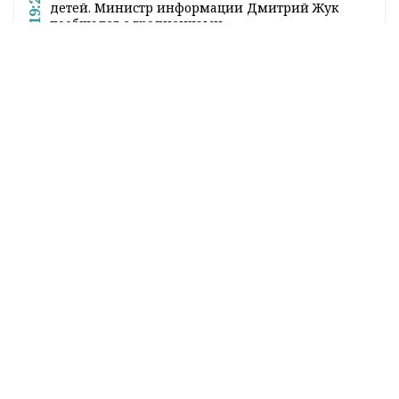
19:25
детей. Министр информации Дмитрий Жук
пообщался с гродненцами
Согласование места под строительство:
19:15
процедура и выгоды по закону
Все новости